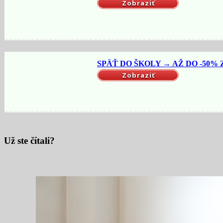
Zobraziť
SPÄŤ DO ŠKOLY → AŽ DO -50% Z
Zobraziť
Už ste čítali?