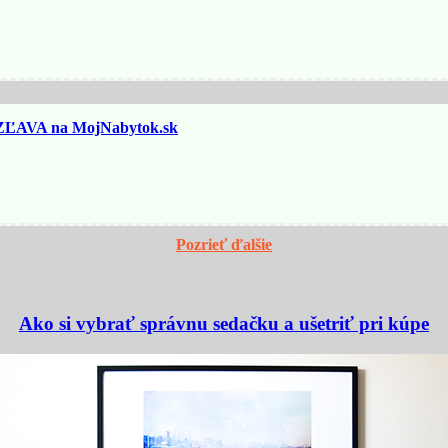
ĽAVA na MojNabytok.sk
Pozrieť ďalšie
Ako si vybrať správnu sedačku a ušetriť pri kúpe