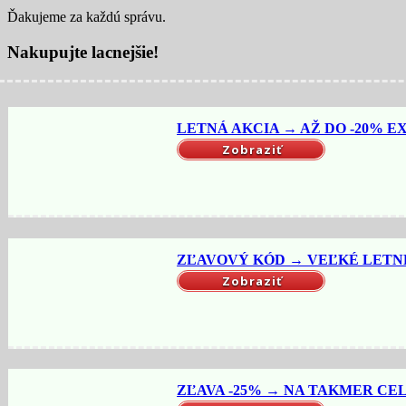
Ďakujeme za každú správu.
Nakupujte lacnejšie!
LETNÁ AKCIA → AŽ DO -20% EX
Zobraziť
ZĽAVOVÝ KÓD → VEĽKÉ LETNÉ 
Zobraziť
ZĽAVA -25% → NA TAKMER CELÝ