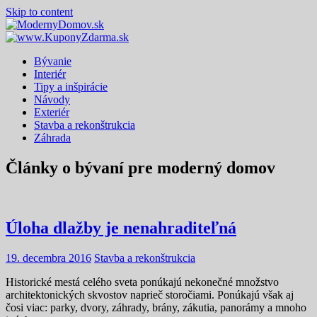
Skip to content
Bývanie
Interiér
Tipy a inšpirácie
Návody
Exteriér
Stavba a rekonštrukcia
Záhrada
Články o bývaní pre moderný domov
Úloha dlažby je nenahraditeľná
19. decembra 2016
Stavba a rekonštrukcia
Historické mestá celého sveta ponúkajú nekonečné množstvo
architektonických skvostov naprieč storočiami. Ponúkajú však aj
čosi viac: parky, dvory, záhrady, brány, zákutia, panorámy a mnoho