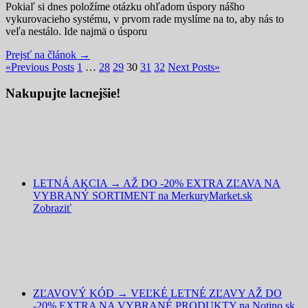
Pokiaľ si dnes položíme otázku ohľadom úspory nášho
vykurovacieho systému, v prvom rade myslíme na to, aby nás to
veľa nestálo. Ide najmä o úsporu
Prejsť na článok →
«
Previous Posts
1
…
28
29
30
31
32
Next Posts
»
Nakupujte lacnejšie!
LETNÁ AKCIA → AŽ DO -20% EXTRA ZĽAVA NA
VYBRANÝ SORTIMENT na MerkuryMarket.sk
Zobraziť
ZĽAVOVÝ KÓD → VEĽKÉ LETNÉ ZĽAVY AŽ DO
-20% EXTRA NA VYBRANÉ PRODUKTY na Notino.sk