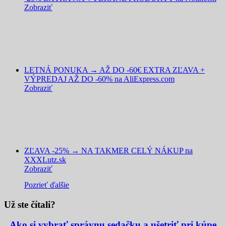
Zobraziť
LETNÁ PONUKA → AŽ DO -60€ EXTRA ZĽAVA +
VÝPREDAJ AŽ DO -60% na AliExpress.com
Zobraziť
ZĽAVA -25% → NA TAKMER CELÝ NÁKUP na
XXXLutz.sk
Zobraziť
Pozrieť ďalšie
Už ste čítali?
Ako si vybrať správnu sedačku a ušetriť pri kúpe