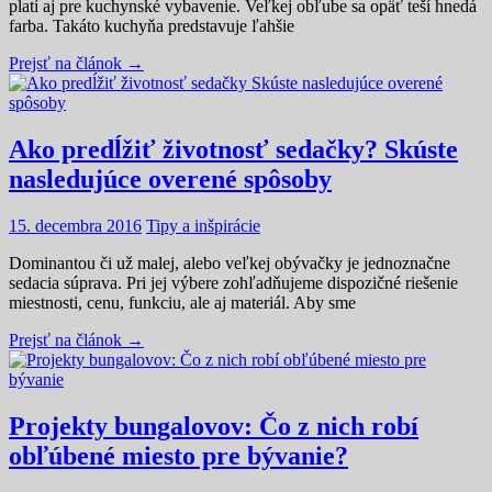
platí aj pre kuchynské vybavenie. Veľkej obľube sa opäť teší hnedá
farba. Takáto kuchyňa predstavuje ľahšie
Prejsť na článok →
Ako predĺžiť životnosť sedačky? Skúste
nasledujúce overené spôsoby
15. decembra 2016
Tipy a inšpirácie
Dominantou či už malej, alebo veľkej obývačky je jednoznačne
sedacia súprava. Pri jej výbere zohľadňujeme dispozičné riešenie
miestnosti, cenu, funkciu, ale aj materiál. Aby sme
Prejsť na článok →
Projekty bungalovov: Čo z nich robí
obľúbené miesto pre bývanie?