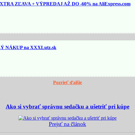
TRA ZĽAVA + VÝPREDAJ AŽ DO -60% na AliExpress.com
 NÁKUP na XXXLutz.sk
Pozrieť ďalšie
Ako si vybrať správnu sedačku a ušetriť pri kúpe
Prejsť na článok