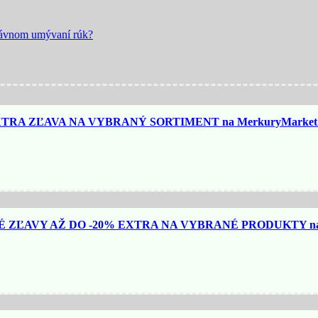
právnom umývaní rúk?
TRA ZĽAVA NA VYBRANÝ SORTIMENT na MerkuryMarket.
ZĽAVY AŽ DO -20% EXTRA NA VYBRANÉ PRODUKTY na N