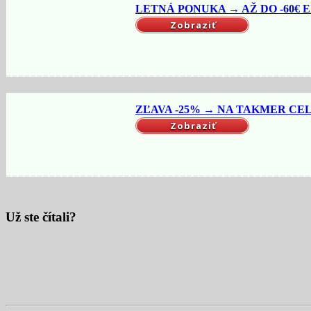
LETNÁ PONUKA → AŽ DO -60€ EX
Zobraziť
ZĽAVA -25% → NA TAKMER CELÝ
Zobraziť
Už ste čítali?