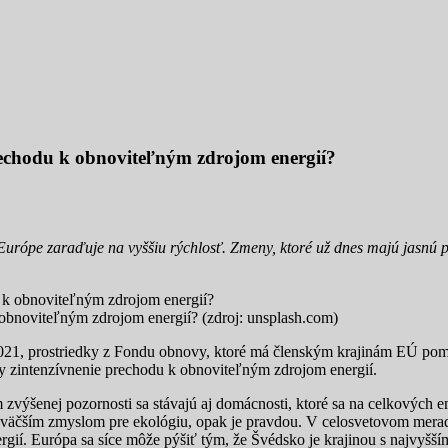
echodu k obnoviteľným zdrojom energií?
ópe zaraďuje na vyššiu rýchlosť. Zmeny, ktoré už dnes majú jasnú pod
bnoviteľným zdrojom energií? (zdroj: unsplash.com)
21, prostriedky z Fondu obnovy, ktoré má členským krajinám EÚ pomo
dy zintenzívnenie prechodu k obnoviteľným zdrojom energií.
ýšenej pozornosti sa stávajú aj domácnosti, ktoré sa na celkových emi
najväčším zmyslom pre ekológiu, opak je pravdou. V celosvetovom mer
gií. Európa sa síce môže pýšiť tým, že Švédsko je krajinou s najvyšší