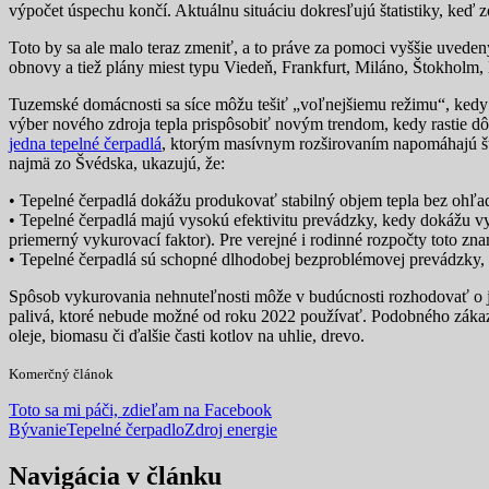
výpočet úspechu končí. Aktuálnu situáciu dokresľujú štatistiky, keď 
Toto by sa ale malo teraz zmeniť, a to práve za pomoci vyššie uvede
obnovy a tiež plány miest typu Viedeň, Frankfurt, Miláno, Štokholm, 
Tuzemské domácnosti sa síce môžu tešiť „voľnejšiemu režimu“, kedy j
výber nového zdroja tepla prispôsobiť novým trendom, kedy rastie dô
jedna tepelné čerpadlá
, ktorým masívnym rozširovaním napomáhajú štá
najmä zo Švédska, ukazujú, že:
• Tepelné čerpadlá dokážu produkovať stabilný objem tepla bez ohľa
• Tepelné čerpadlá majú vysokú efektivitu prevádzky, kedy dokážu 
priemerný vykurovací faktor). Pre verejné i rodinné rozpočty toto zn
• Tepelné čerpadlá sú schopné dlhodobej bezproblémovej prevádzky, e
Spôsob vykurovania nehnuteľnosti môže v budúcnosti rozhodovať o jej 
palivá, ktoré nebude možné od roku 2022 používať. Podobného zákazu 
oleje, biomasu či ďalšie časti kotlov na uhlie, drevo.
Komerčný článok
Toto sa mi páči, zdieľam na Facebook
Bývanie
Tepelné čerpadlo
Zdroj energie
Navigácia v článku