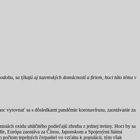
obu, sa týkajú aj tuzemských domácností a firiem, hoci túto tému v
c vyrovnať sa s dôsledkami pandémie koronavírusu, zaostávanie za
siách oxidu uhličitého podieľajú zhruba z jednej tretiny. Hoci by sa
adle, Európa zaostáva za Čínou, Japonskom a Spojenými štátmi
m počtom tepelných čerpadiel vo vzťahu k populácii, tým však