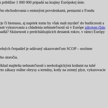
n približne 1 000 000 pripadá na krajiny Európskej únie.
 systém obchodovania s emisnými povolenkami, peniazmi z Fondu
e či biomasu, aj napriek tomu by však mali myslieť do budúcnosti a
asti vykurovania a chladenia nehnuteľností sú v Európe
zdrojom číslo
padlá? Skúsenosti z predchádzajúcich desiatok rokov, v rámci Európy
tepelných čerpadiel je udávaný ukazovateľom SCOP – sezónne
ho storočia.
íklad majitelia nehnuteľností s neekologickými kotlami na tuhé
to zákazy reálne obrysy a termíny, kotly na zemný plyn, vykurovacie