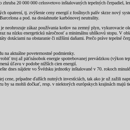
zo zhruba 20 000 000 celosvetovo inštalovaných tepelných čerpadiel, le
ných opatrení, tj. zvýšenie ceny energií z fosílnych palív skrze nový
Barcelona a pod. na dosiahnutie karbónovej neutrality.
e neohrozuje zákaz používania kotlov na zemný plyn, vykurovacie olej
raz na nízku energetickú náročnosť a minimálnu uhlíkovú stopu. V obl
ty dotáciami na obstaranie či nižšími daňami. Prečo práve tepelné čer
du na aktuálne poveternostné podmienky.
vyrobiť troj až päťnásobok energie spotrebovanej prevádzkou (výkon 
amená úľavu v podobe nižších cien energií.
šte dnes nájdete vo Švédsku jednotky inštalované v 70. rokoch minulé
cene, prípadne ďalších nutných investíciách, tak ako je už zažili napr
by sa mohli dočkať, resp. v niektorých európskych krajinách majú tie