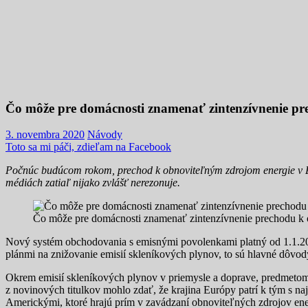
Čo môže pre domácnosti znamenať zintenzívnenie pr
3. novembra 2020
Návody
Toto sa mi páči, zdieľam na Facebook
Počnúc budúcom rokom, prechod k obnoviteľným zdrojom energie v Eur
médiách zatiaľ nijako zvlášť nerezonuje.
Čo môže pre domácnosti znamenať zintenzívnenie prechodu k o
Nový systém obchodovania s emisnými povolenkami platný od 1.1.20
plánmi na znižovanie emisií skleníkových plynov, to sú hlavné dôvo
Okrem emisií skleníkových plynov v priemysle a doprave, predmetom zv
z novinových titulkov mohlo zdať, že krajina Európy patrí k tým s 
Americkými, ktoré hrajú prím v zavádzaní obnoviteľných zdrojov ener