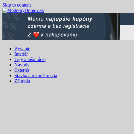
Skip to content
Bývanie
Interiér
Tipy a inšpirácie
Návody
Exteriér
Stavba a rekonštrukcia
Záhrada