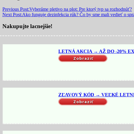
Previous Post:
Vyberáme pletivo na plot: Pre ktorý typ sa rozhodnúť?
Next Post:
Ako funguje dezinfekcia rúk? Čo by sme mali vedieť o s
Nakupujte lacnejšie!
LETNÁ AKCIA → AŽ DO -20% EX
Zobraziť
ZĽAVOVÝ KÓD → VEĽKÉ LETNÉ 
Zobraziť