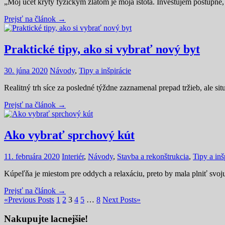
„Môj účet krytý fyzickým zlatom je moja istota. Investujem postupne
Prejsť na článok →
Praktické tipy, ako si vybrať nový byt
30. júna 2020
Návody
,
Tipy a inšpirácie
Realitný trh síce za posledné týždne zaznamenal prepad tržieb, ale s
Prejsť na článok →
Ako vybrať sprchový kút
11. februára 2020
Interiér
,
Návody
,
Stavba a rekonštrukcia
,
Tipy a inš
Kúpeľňa je miestom pre oddych a relaxáciu, preto by mala plniť svoju 
Prejsť na článok →
«
Previous Posts
1
2
3
4
5
…
8
Next Posts
»
Nakupujte lacnejšie!