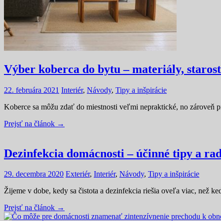
Výber koberca do bytu – materiály, starost
22. februára 2021
Interiér
,
Návody
,
Tipy a inšpirácie
Koberce sa môžu zdať do miestnosti veľmi nepraktické, no zároveň pr
Prejsť na článok →
Dezinfekcia domácnosti – účinné tipy a ra
29. decembra 2020
Exteriér
,
Interiér
,
Návody
,
Tipy a inšpirácie
Žijeme v dobe, kedy sa čistota a dezinfekcia riešia oveľa viac, než ke
Prejsť na článok →