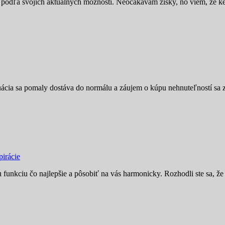
, podľa svojich aktuálnych možností. Neočakávam zisky, no viem, že keď
ituácia sa pomaly dostáva do normálu a záujem o kúpu nehnuteľností sa
pirácie
funkciu čo najlepšie a pôsobiť na vás harmonicky. Rozhodli ste sa, že 