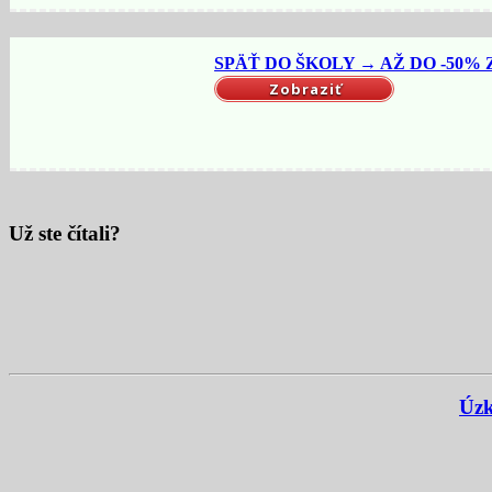
SPÄŤ DO ŠKOLY → AŽ DO -50% Z
Zobraziť
Už ste čítali?
Úzk