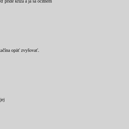
 príde kríza a ja sa ocitnem
 začína opäť zvyšovať.
jej