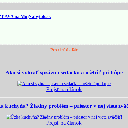
ĽAVA na MojNabytok.sk
Pozrieť ďalšie
Ako si vybrať správnu sedačku a ušetriť pri kúpe
Prejsť na článok
a kuchyňa? Žiadny problém – priestor v nej viete zväč
Prejsť na článok