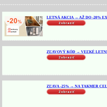
LETNÁ AKCIA → AŽ DO -20% EX
Zobraziť
ZĽAVOVÝ KÓD → VEĽKÉ LETNÉ 
Zobraziť
ZĽAVA -25% → NA TAKMER CELÝ
Zobraziť